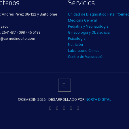
ctenos
Servicios
:
Andrés Pérez S8-122 y Bartolomé
Unidad de Diagnóstico Fetal "Cemed
Medicina General
iyacu.
Pediatría y Neonatología
:
2641437 - 098 445 5133
Ginecología y Obstetricia
o@cemedinquito.com
Psicología
Nutrición
Laboratorio Clínico
Centro de Vacunación
©CEMEDIN 2026 - DESARROLLADO POR
NORTH DIGITAL