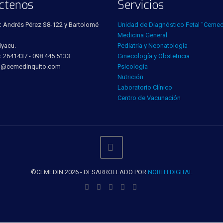
ctenos
Servicios
:
Andrés Pérez S8-122 y Bartolomé
Unidad de Diagnóstico Fetal "Cemed
Medicina General
iyacu.
Pediatría y Neonatología
:
2641437 - 098 445 5133
Ginecología y Obstetricia
o@cemedinquito.com
Psicología
Nutrición
Laboratorio Clínico
Centro de Vacunación
©CEMEDIN 2026 - DESARROLLADO POR
NORTH DIGITAL